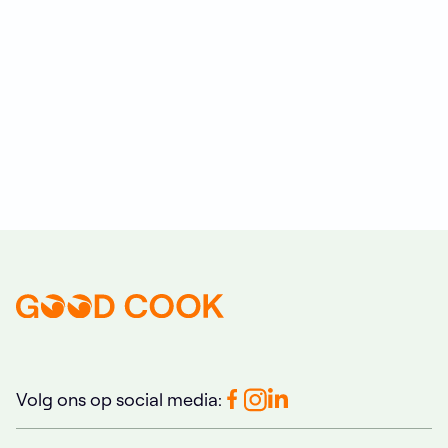
wonderoventje waarmee je in een relatief korte tijd − en
dus energiebesparend − van alles kunt bereiden. Maar
wat dan allemaal en hoe? Peter Friehling laat met
Airfryer kookboek
zien wat de ontelbare mogelijkheden
zijn om de airfryer optimaal te benutten.
Volg ons op social media: