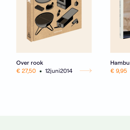
Over rook
Hambu
€ 27,50
12
juni
2014
€ 9,95