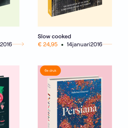
Slow cooked
2016
€ 24,95
14
januari
2016
6e druk