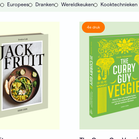
s
Europees
Dranken
Wereldkeuken
Kooktechnieken
4e druk