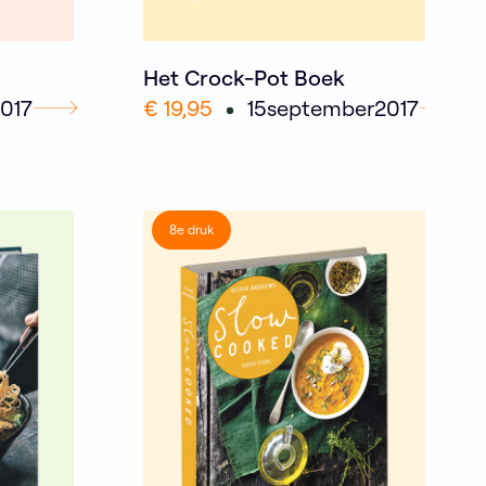
Het Crock-Pot Boek
017
€ 19,95
15
september
2017
8e druk