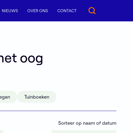
NIEUWS
OVER ONS
CONTACT
h
e
t
o
o
g
egan
Tuinboeken
Sorteer op naam of datum