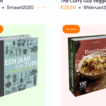
it
The Curry Guy Veggi
5
maart
2020
€22,50
6
februari
4e druk