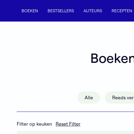
BOEKEN
BESTSELLERS
AUTEURS
RECEPTEN
B
o
e
k
e
Alle
Reeds ve
Filter op keuken
Reset Filter