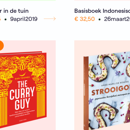
r in de tuin
Basisboek Indonesis
5
9
april
2019
€ 32,50
26
maart
2