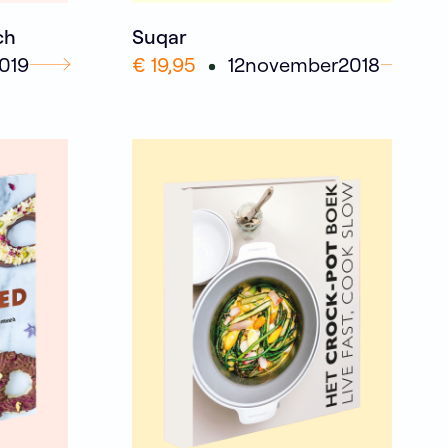
ch
Suqar
019
€ 19,95
12
november
2018