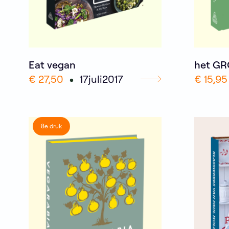
Eat vegan
het GR
€ 27,50
17
juli
2017
€ 15,95
8e druk