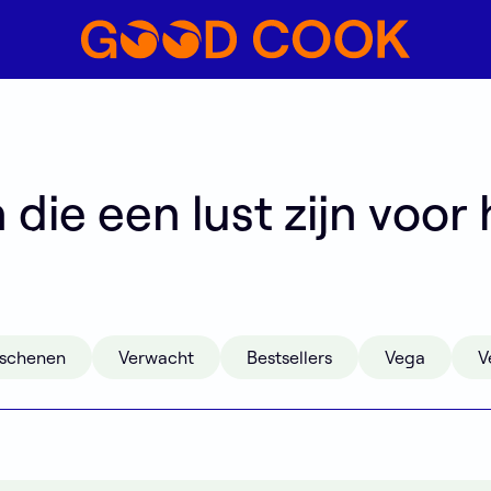
n
d
i
e
e
e
n
l
u
s
t
z
i
j
n
v
o
o
r
rschenen
Verwacht
Bestsellers
Vega
V