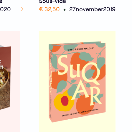
e
Sous-vide
2020
€ 32,50
27
november
2019