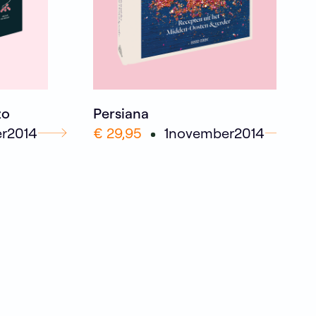
zo
Persiana
r
2014
€ 29,95
1
november
2014