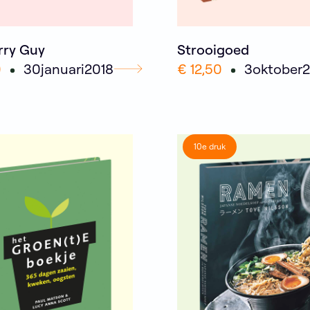
rry Guy
Strooigoed
0
30
januari
2018
€ 12,50
3
oktober
2
10e druk