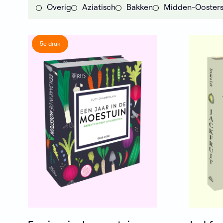
Overig
Aziatisch
Bakken
Midden-Ooster
5e druk