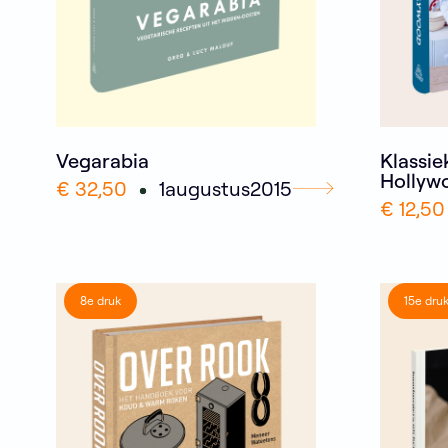
Vegarabia
Klassie
Hollyw
€ 32,50
1
augustus
2015
€ 12,50
8e druk
15e dru