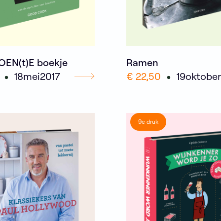
OEN(t)E boekje
Ramen
18
mei
2017
€ 22,50
19
oktober
9e druk