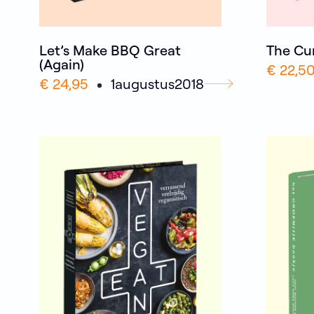
Let’s Make BBQ Great
The Cu
(Again)
€ 22,5
€ 24,95
1
augustus
2018