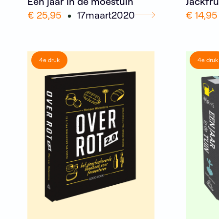
Een jaar in de moestuin
Jackfru
€ 25,95
17
maart
2020
€ 14,95
4e druk
4e druk