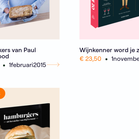
kers van Paul
Wijnkenner word je 
ood
€ 23,50
1
novembe
1
februari
2015
k