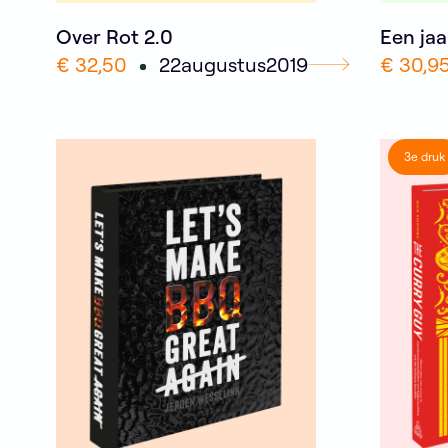
Over Rot 2.0
Een jaa
€ 32,50
22
augustus
2019
€ 30,9
3e druk