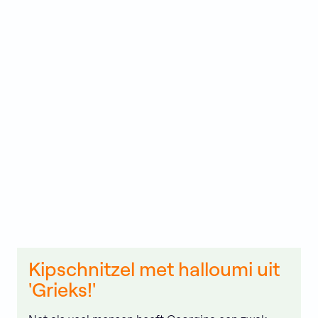
verfrissende limonades. In een oogopslag zie je of een
recept vegan, vegetarisch, gluten- of lactosevrij is. Met
Grieks!
haal je het gemak en de smaken van de Griekse
keuken in huis.
BEKIJK INKIJKEXEMPLAAR
BEKIJK VERKOOPPUNTEN
Kipschnitzel met halloumi uit
'Grieks!'