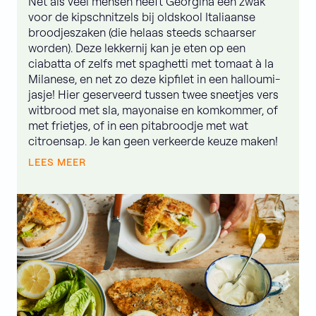
Net als veel mensen heeft Georgina een zwak
voor de kipschnitzels bij oldskool Italiaanse
broodjeszaken (die helaas steeds schaarser
worden). Deze lekkernij kan je eten op een
ciabatta of zelfs met spaghetti met tomaat à la
Milanese, en net zo deze kipfilet in een halloumi-
jasje! Hier geserveerd tussen twee sneetjes vers
witbrood met sla, mayonaise en komkommer, of
met frietjes, of in een pitabroodje met wat
citroensap. Je kan geen verkeerde keuze maken!
LEES MEER