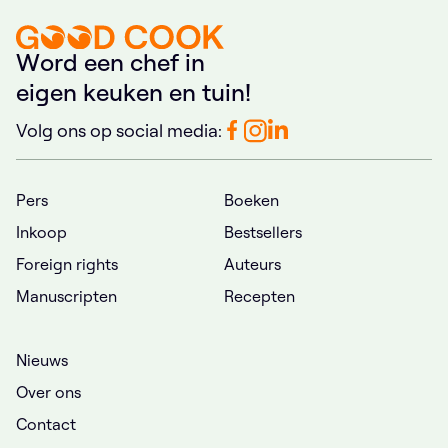
W
o
r
d
e
e
n
c
h
e
f
i
n
e
i
g
e
n
k
e
u
k
e
n
e
n
t
u
i
n
!
Volg ons op social media:
Pers
Boeken
Inkoop
Bestsellers
Foreign rights
Auteurs
Manuscripten
Recepten
Nieuws
Over ons
Contact