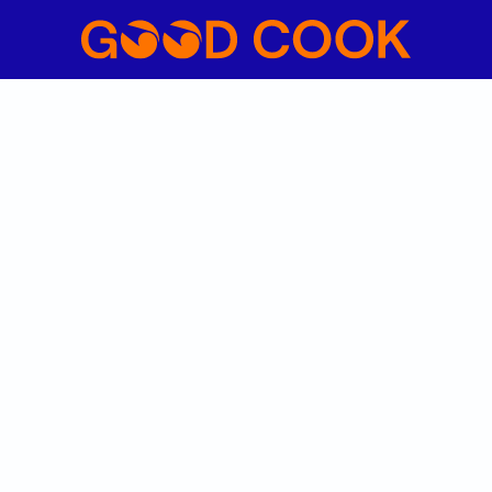
/
Alle boeken
/
Europees
Tinned Tomatoes
Auteur:
Samuel Goldsmith
|
ISBN:
9789461
Verschijningsdatum:
29
oktober
2024
Iedereen gebruikt wel eens tomaten uit 
tomatenaanbod net wat minder smaakt 
conservenwonder geniet vaak de voork
in 100 recepten zien hoe veelzijdig kok