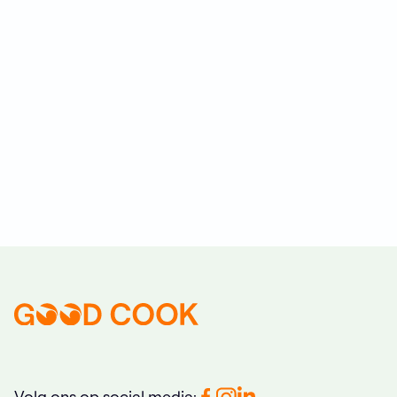
en aardappelgerechten en meer. Ideaal voor iedereen
die tijd en energie wil besparen in de keuken, zonder in
te leveren op kwaliteit of creativiteit.
BEKIJK INKIJKEXEMPLAAR
BEKIJK VERKOOPPUNTEN
Volg ons op social media: