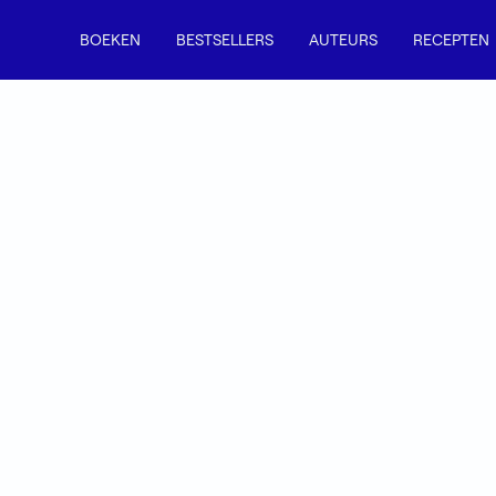
BOEKEN
BESTSELLERS
AUTEURS
RECEPTEN
Rosheen Kaul
Rosheen Kaul is chef-kok bij restaurant Et