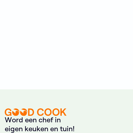
W
o
r
d
e
e
n
c
h
e
f
i
n
e
i
g
e
n
k
e
u
k
e
n
e
n
t
u
i
n
!