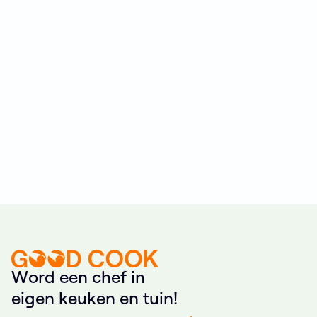
W
o
r
d
e
e
n
c
h
e
f
i
n
e
i
g
e
n
k
e
u
k
e
n
e
n
t
u
i
n
!